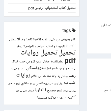
تحميل كتاب استجواب الرئيس pdf
لأساطير
tags
الاعمال
ألغاز
الاخوة كارمازوف
الابله
اعترافات قناع
الأندلس
الكاملة
تاريخ
الجريمة والعقاب
الشياطين
المراهق
تحميل
تحميل روايات
pdf
حب
خيال
جلال الدين الرومي
تعلم الكتابة
دوستويفسكي
دواوين شعر
داعش
رباعية الخصوبة
روايات
رعب
روايات تحولت الى افلام
رمضان
شباب
رومانسي
سحر
سافاري pdf
روايات متلفزة
زواج
فانتازيا
ا مع
شعر فصيح
سقوط الملاك
فيزياء
كتب ساخرة
كتب عالمية
يوكيو ميشيما