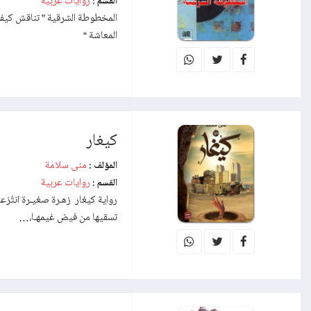
روايات عربية
القسم :
المخطوطة الشرقية ” تناقش كيفية
المعاشة “
كيغار
منى سلامة
المؤلف :
روايات عربية
القسم :
رواية كيغار زهـرة صغيـرة انتُزع
تسقيها من فيض غيمهـا،…