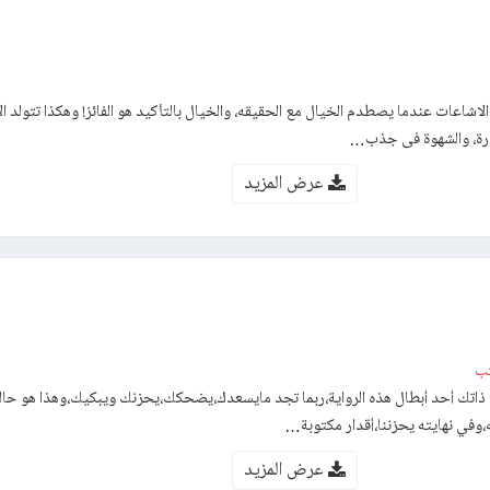
الاشاعات عندما يصطدم الخيال مع الحقيقه، والخيال بالتأكيد هو الفائز! وهكذا تتولد ا
ثارة، والشهوة فى جذب…
عرض المزيد
تب
تجد ذاتك أحد أبطال هذه الرواية،ربما تجد مايسعدك،يضحكك،يحزنك ويبكيك،وهذا هو حالن
ه،وفي نهايته يحزننا،أقدار مكتوبة…
عرض المزيد