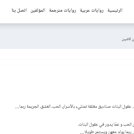
الرئيسية
روايات عربية
روايات مترجمة
المؤلفين
اتصل بنا
ن لاشين
.. عقول البنات صناديق مغلقة تمتليء بالأسرار، الحب، العشق، الجريمة ربما…
 الحب و عمّا يدور في عقول البنات.
ل ربما يولد معهن ويستمر طويلا…