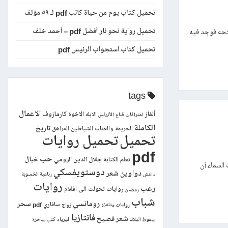
تحميل كتاب يوم من حياة كاتب pdf لـ ٥٩ مؤلف
تحميل رواية نحو نار أفضل pdf – أحمد خلف
تحه فوجد فيه
تحميل كتاب استجواب الرئيس pdf
tags
الاعمال
ألغاز
الاخوة كارمازوف
الابله
اعترافات قناع
الأندلس
الكاملة
تاريخ
الجريمة والعقاب
الشياطين
المراهق
تحميل
تحميل روايات
pdf
حب
خيال
جلال الدين الرومي
تعلم الكتابة
 السماء أن
دوستويفسكي
دواوين شعر
داعش
رباعية الخصوبة
روايات
رعب
روايات تحولت الى افلام
رمضان
شباب
رومانسي
سحر
سافاري pdf
روايات متلفزة
زواج
فانتازيا
شعر فصيح
سقوط الملاك
فيزياء
كتب ساخرة