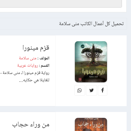
تحميل كل أعمال الكاتب منى سلامة
قزم مينورا
منى سلامة
المؤلف :
روايات عربية
القسم :
رواية قزم مينورا لـ منى سلامة -ل
للغاية! هي حكايه…
من وراء حجاب