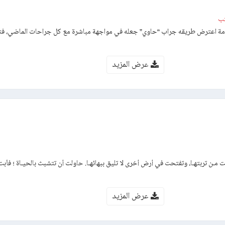
تب
امة اعترض طريقه جراب “حاوي” جعله في مواجهة مباشرة مع كل جراحات الماضي، ف
عرض المزيد
ت مـن تربتهـا، وتفتحت في أرض أخرى لا تليق ببهائهـا. حاولت أن تتشبث بالحيـاة ؛ فأبت
عرض المزيد