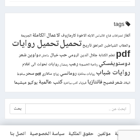
tags
الاعمال الكاملة
ألغاز
الاخوة كارمازوف
الابله
الجريمة
اعترافات قناع
الأندلس
تحميل
تحميل روايات
تاريخ
والعقاب
الشياطين
المراهق
pdf
حب
دواوين شعر
خيال
جلال الدين الرومي
تعلم الكتابة
داعش
دوستويفسكي
رعب
روايات تحولت الى افلام
رباعية الخصوبة
رمضان
روايات شباب
رومانسي
سحر
سافاري pdf
روايات متلفزة
زواج
سقوط
فانتازيا
كتب عالمية
شعر فصيح
يوكيو ميشيما
الملاك
فيزياء
كتب ساخرة
بحث
الرئيسية
مؤلفين
حقوق الملكية
سياسة الخصوصية
اتصل بنا