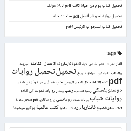
تحميل كتاب يوم من حياة كاتب pdf لـ ٥٩ مؤلف
تحميل رواية نحو نار أفضل pdf – أحمد خلف
تحميل كتاب استجواب الرئيس pdf
tags
الاعمال الكاملة
ألغاز
الاخوة كارمازوف
الابله
الجريمة
اعترافات قناع
الأندلس
تحميل
تحميل روايات
تاريخ
والعقاب
الشياطين
المراهق
pdf
حب
دواوين شعر
خيال
جلال الدين الرومي
تعلم الكتابة
داعش
دوستويفسكي
رعب
روايات تحولت الى افلام
رباعية الخصوبة
رمضان
روايات شباب
رومانسي
سحر
سافاري pdf
روايات متلفزة
زواج
سقوط
فانتازيا
كتب عالمية
شعر فصيح
يوكيو ميشيما
الملاك
فيزياء
كتب ساخرة