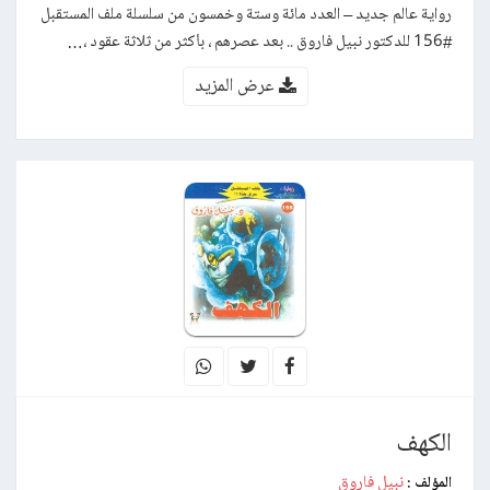
رواية عالم جديد – العدد مائة وستة وخمسون من سلسلة ملف المستقبل
#156 للدكتور نبيل فاروق .. بعد عصرهم ، بأكثر من ثلاثة عقود ،…
عرض المزيد
الكهف
نبيل فاروق
المؤلف :