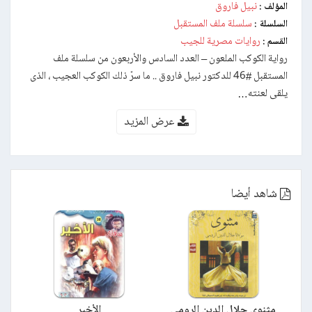
نبيل فاروق
المؤلف :
سلسلة ملف المستقبل
السلسلة :
روايات مصرية للجيب
القسم :
رواية الكوكب الملعون – العدد السادس والأربعون من سلسلة ملف
المستقبل #46 للدكتور نبيل فاروق .. ما سرّ ذلك الكوكب العجيب ، الذى
يلقى لعنته…
عرض المزيد
شاهد أيضا
مثنوي جلال الدين الرومي
الأخير