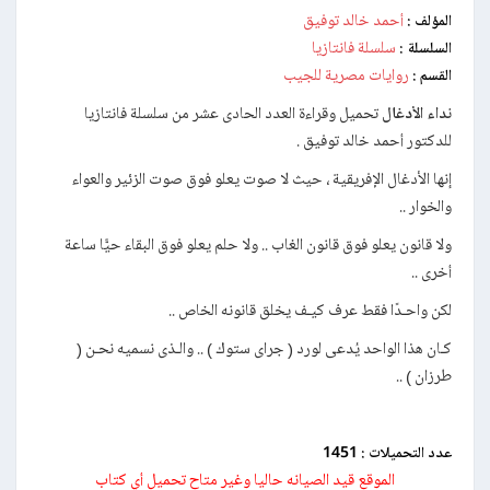
أحمد خالد توفيق
المؤلف :
سلسلة فانتازيا
السلسلة :
روايات مصرية للجيب
القسم :
نداء الأدغال
تحميل وقراءة العدد الحادى عشر من سلسلة فانتازيا
للدكتور أحمد خالد توفيق .
إنها الأدغال الإفريقية ، حيث لا صوت يعلو فوق صوت الزئير والعواء
والخوار ..
ولا قانون يعلو فوق قانون الغاب .. ولا حلم يعلو فوق البقاء حيًّا ساعة
أخرى ..
لكن واحـدًا فقط عرف كيـف يخلق قانونه الخاص ..
كـان هذا الواحد يُدعى لورد ( جراى ستوك ) .. والـذى نسميه نحـن (
طرزان ) ..
عدد التحميلات :
1451
الموقع قيد الصيانه حاليا وغير متاح تحميل أي كتاب