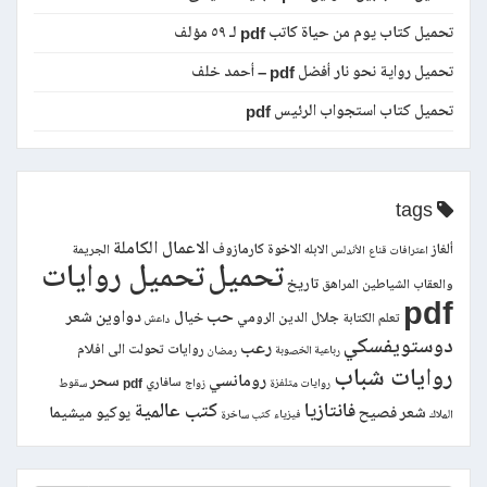
تحميل كتاب يوم من حياة كاتب pdf لـ ٥٩ مؤلف
تحميل رواية نحو نار أفضل pdf – أحمد خلف
تحميل كتاب استجواب الرئيس pdf
tags
الاعمال الكاملة
ألغاز
الاخوة كارمازوف
الابله
الجريمة
اعترافات قناع
الأندلس
تحميل
تحميل روايات
تاريخ
والعقاب
الشياطين
المراهق
pdf
حب
دواوين شعر
خيال
جلال الدين الرومي
تعلم الكتابة
داعش
دوستويفسكي
رعب
روايات تحولت الى افلام
رباعية الخصوبة
رمضان
روايات شباب
رومانسي
سحر
سافاري pdf
روايات متلفزة
زواج
سقوط
فانتازيا
كتب عالمية
شعر فصيح
يوكيو ميشيما
الملاك
فيزياء
كتب ساخرة