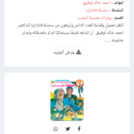
أحمد خالد توفيق
المؤلف :
سلسلة فانتازيا
السلسلة :
روايات مصرية للجيب
القسم :
اللغز تحميل وقراءة العدد الثامن وأربعون من سلسلة فانتازيا للدكتور
أحمد خالد توفيق . أن تشاهد فيلمًا سينمائيًّا لم تر ملصـقاته ولم تر
عناوينه …..
عرض المزيد