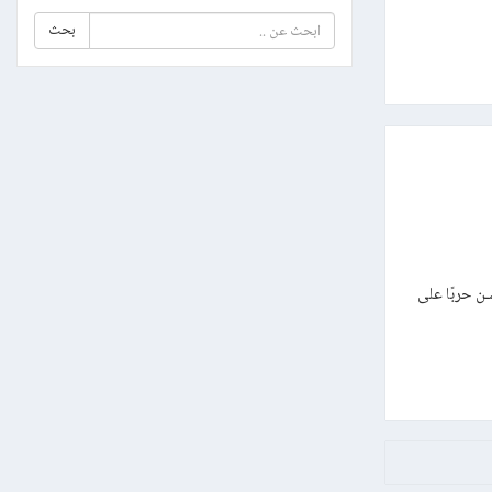
بحث
.. دولة عظمى ، تشـن حربًا على