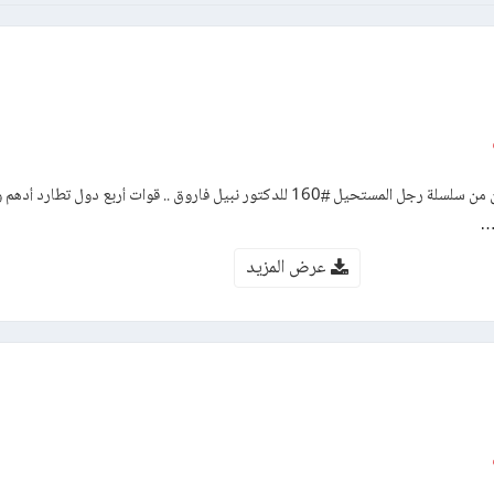
رواية الوداع – العدد مائة وستون من سلسلة رجل المستحيل #160 للدكتور نبيل فاروق .. قوات أربع دول 
ف…
عرض المزيد