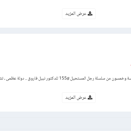
عرض المزيد
رواية الإرهاب – العدد مائة وخمسة وخمسون من سلسلة رجل المستحيل #155 للدكتور نبيل فاروق 
عرض المزيد