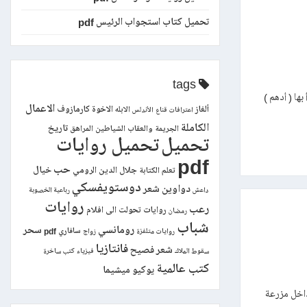
تحميل كتاب استجواب الرئيس pdf
tags
مة بسيطة ، بدأ بها ( أدهم )
الاعمال
ألغاز
الاخوة كارمازوف
الابله
اعترافات قناع
الأندلس
الكاملة
تاريخ
الجريمة والعقاب
الشياطين
المراهق
تحميل
تحميل روايات
pdf
حب
خيال
جلال الدين الرومي
تعلم الكتابة
دوستويفسكي
دواوين شعر
داعش
رباعية الخصوبة
روايات
رعب
روايات تحولت الى افلام
رمضان
شباب
رومانسي
سحر
سافاري pdf
روايات متلفزة
زواج
فانتازيا
شعر فصيح
سقوط الملاك
فيزياء
كتب ساخرة
كتب عالمية
يوكيو ميشيما
( أدهم ) ورفاقه داخل مزرعة