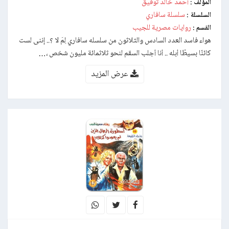
أحمد خالد توفيق
المؤلف :
سلسلة سافاري
السلسلة :
روايات مصرية للجيب
القسم :
هواء فاسد العدد السادس والثلاثون من سلسله سافاري لِمَ لا ؟.. إننى لست
كائنًا بسيطًا أبله .. أنا أجلب السقم لنحو ثلاثمائة مليون شخص ،…
عرض المزيد