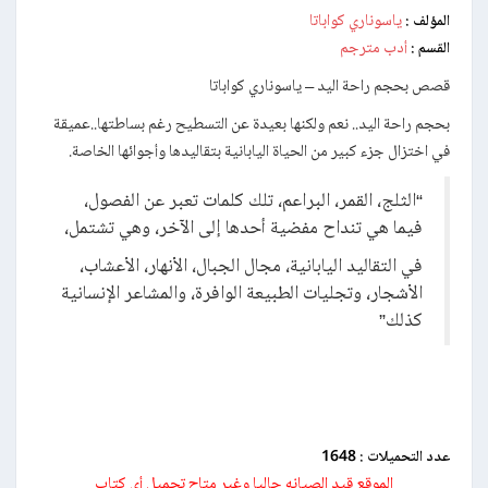
ياسوناري كواباتا
المؤلف :
أدب مترجم
القسم :
قصص بحجم راحة اليد – ياسوناري كواباتا
بحجم راحة اليد.. نعم ولكنها بعيدة عن التسطيح رغم بساطتها..عميقة
في اختزال جزء كبير من الحياة اليابانية بتقاليدها وأجوائها الخاصة.
“الثلج، القمر، البراعم، تلك كلمات تعبر عن الفصول،
فيما هي تنداح مفضية أحدها إلى الآخر، وهي تشتمل،
في التقاليد اليابانية، مجال الجبال، الأنهار، الأعشاب،
الأشجار، وتجليات الطبيعة الوافرة، والمشاعر الإنسانية
كذلك”
عدد التحميلات :
1648
الموقع قيد الصيانه حاليا وغير متاح تحميل أي كتاب