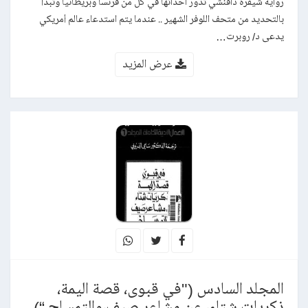
رواية شيفرة دافنشي تدور احداثها في كل من فرنسا وبريطانيا وتبدأ
بالتحديد من متحف اللوفر الشهير .. عندما يتم استدعاء عالم أمريكي
يدعى د/ روبرت…
عرض المزيد
المجلد السادس ("في قبوى، قصة اليمة،
ذكريات شتاء، عن مشاعر صيف،والتمساح “)