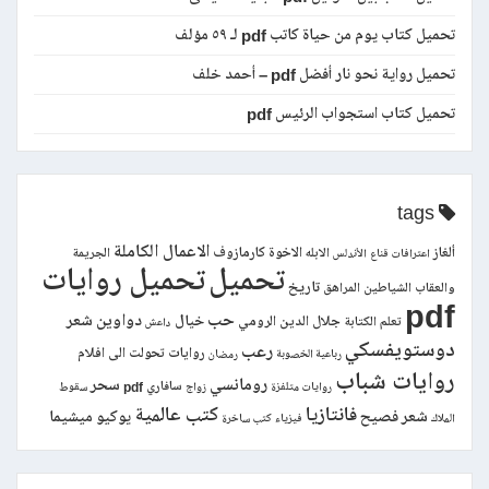
تحميل كتاب يوم من حياة كاتب pdf لـ ٥٩ مؤلف
تحميل رواية نحو نار أفضل pdf – أحمد خلف
تحميل كتاب استجواب الرئيس pdf
tags
الاعمال الكاملة
ألغاز
الاخوة كارمازوف
الابله
الجريمة
اعترافات قناع
الأندلس
تحميل
تحميل روايات
تاريخ
والعقاب
الشياطين
المراهق
pdf
حب
دواوين شعر
خيال
جلال الدين الرومي
تعلم الكتابة
داعش
دوستويفسكي
رعب
روايات تحولت الى افلام
رباعية الخصوبة
رمضان
روايات شباب
رومانسي
سحر
سافاري pdf
روايات متلفزة
زواج
سقوط
فانتازيا
كتب عالمية
شعر فصيح
يوكيو ميشيما
الملاك
فيزياء
كتب ساخرة