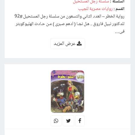
سلسلة رجل المستحيل
السلسلة :
روايات مصرية للجيب
القسم :
رواية الخطر – العدد الثاني والتسعون من سلسلة رجل المستحيل #92
للدكتور نبيل فاروق .. هـل نجـا ( أدهم صبرى ) مـن حـادث الهليوكوبتر
فى…
عرض المزيد