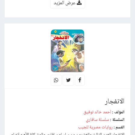
عرض المزيد
الانفجار
أحمد خالد توفيق
المؤلف :
سلسلة سافاري
السلسلة :
روايات مصرية للجيب
القسم :
الانفجار العدد الثالث والعشرون من سلسله سافاري والمشـكلة الأهـم أنه لم