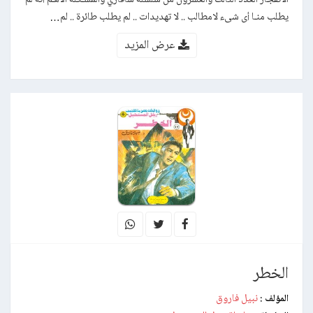
يطلب منـا أى شىء لامطالب .. لا تهديدات .. لم يطلب طائرة .. لم…
عرض المزيد
الخطر
نبيل فاروق
المؤلف :