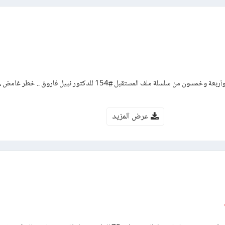
رواية الزئبق الجاف – العدد مائة وأربعة وخمسون من سلسلة ملف المستقبل #154 للدكتور نبيل 
عرض المزيد