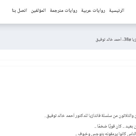
الرئيسية
روايات عربية
روايات مترجمة
المؤلفين
اتصل بنا
د توفيق
 والثلاثون من سلسلة فانتازيا للدكتور أحمد خالد توفيق .
يد .. كان قويًّا ضخمًا ..
 الناس كانوا يرمقونه بتوجس وخـوف ..