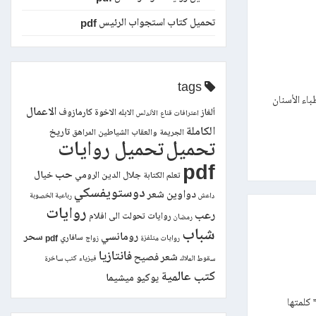
تحميل كتاب استجواب الرئيس pdf
tags
باء الأسنان
الاعمال
ألغاز
الاخوة كارمازوف
الابله
اعترافات قناع
الأندلس
الكاملة
تاريخ
الجريمة والعقاب
الشياطين
المراهق
تحميل
تحميل روايات
pdf
حب
خيال
جلال الدين الرومي
تعلم الكتابة
دوستويفسكي
دواوين شعر
داعش
رباعية الخصوبة
روايات
رعب
روايات تحولت الى افلام
رمضان
شباب
رومانسي
سحر
سافاري pdf
روايات متلفزة
زواج
فانتازيا
شعر فصيح
سقوط الملاك
فيزياء
كتب ساخرة
كتب عالمية
يوكيو ميشيما
 كلمتها