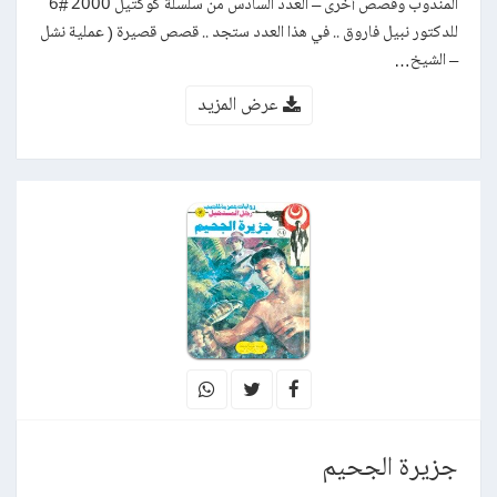
المندوب وقصص أخرى – العدد السادس من سلسلة كوكتيل 2000 #6
للدكتور نبيل فاروق .. في هذا العدد ستجد .. قصص قصيرة ( عملية نشل
– الشيخ…
عرض المزيد
جزيرة الجحيم