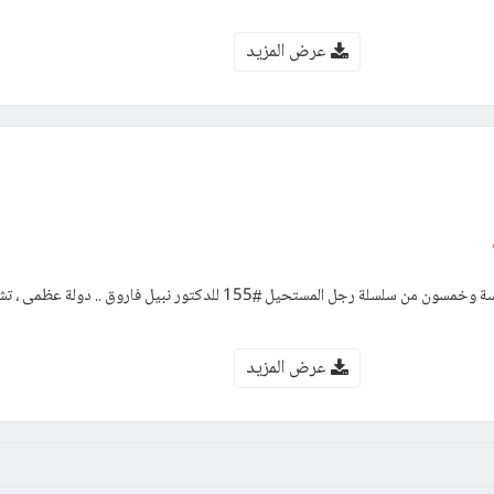
عرض المزيد
رواية الإرهاب – العدد مائة وخمسة وخمسون من سلسلة رجل المستحيل #155 للدكتور نبيل فاروق 
عرض المزيد