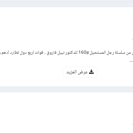
رواية الوداع – العدد مائة وستون من سلسلة رجل المستحيل #160 للدكتور نبيل فاروق .. قوات أربع دول 
ف…
عرض المزيد