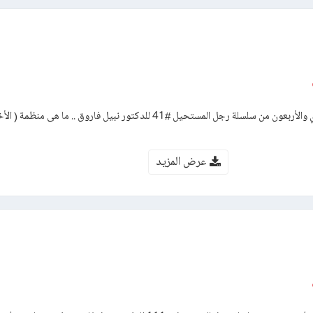
رواية الانتحاريون – العدد الحادي والأربعون من سلسلة رجل المستحيل #41 للدكتور نبيل فاروق .. ما ه
عرض المزيد