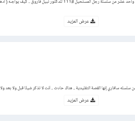
رواية معبد الجريمة – العدد مائة وأحد عشر من سلسلة رجل المستحيل #111 للدكتور نبيل فاروق .. ك
عرض المزيد
 سلسله سافاري إنها القصة التقليدية .. هناك حادث .. أنت لا تذكر شيئًا قبل ولا بعد ولا
عرض المزيد