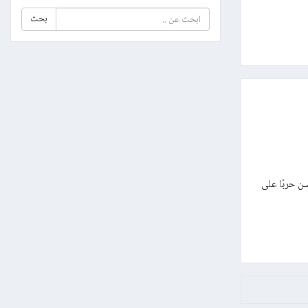
بحث
.. دولة عظمى ، تشـن حربًا على