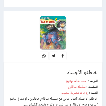
خاطفو الأجساد
أحمد خالد توفيق
المؤلف :
سلسلة سافاري
السلسلة :
روايات مصرية للجيب
القسم :
خاطفو الأجساد العدد الثانى من سلسله سافاري يحكون ــ أولئك ( البانتو
) ــ عن ( روح الأدغال ) التى تنتزع الأذرع وتمزق الأقدام …..