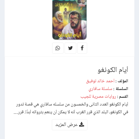
أيام الكونغو
أحمد خالد توفيق
المؤلف :
سلسلة سافاري
السلسلة :
روايات مصرية للجيب
القسم :
أيام الكونغو العدد الثانى والخمسون من سلسله سافاري هي قصة تدور
في الكونغو، البلد الذي قرر الغرب أنه لا يمكن أن ينعم بثرواته أبدًا. قرر…
عرض المزيد