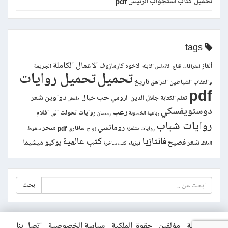
تحميل كتاب استجواب الرئيس pdf
tags
الاعمال الكاملة
ألغاز
الاخوة كارمازوف
الابله
الجريمة
اعترافات قناع
الأندلس
تحميل
تحميل روايات
تاريخ
والعقاب
الشياطين
المراهق
pdf
حب
دواوين شعر
خيال
جلال الدين الرومي
تعلم الكتابة
داعش
دوستويفسكي
رعب
روايات تحولت الى افلام
رباعية الخصوبة
رمضان
روايات شباب
رومانسي
سحر
سافاري pdf
روايات متلفزة
زواج
سقوط
فانتازيا
كتب عالمية
شعر فصيح
يوكيو ميشيما
الملاك
فيزياء
كتب ساخرة
بحث
الرئيسية
مؤلفين
حقوق الملكية
سياسة الخصوصية
اتصل بنا