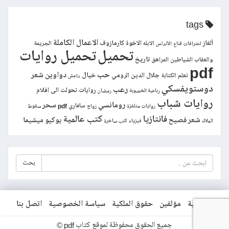
tags
الاعمال الكاملة
ألغاز
الاخوة كارمازوف
الابله
الجريمة
اعترافات قناع
الأندلس
تحميل
تحميل روايات
تاريخ
والعقاب
الشياطين
المراهق
pdf
حب
دواوين شعر
خيال
جلال الدين الرومي
تعلم الكتابة
داعش
دوستويفسكي
رعب
روايات تحولت الى افلام
رباعية الخصوبة
رمضان
روايات شباب
رومانسي
سحر
سافاري pdf
روايات متلفزة
زواج
سقوط
فانتازيا
كتب عالمية
شعر فصيح
يوكيو ميشيما
الملاك
فيزياء
كتب ساخرة
بحث
الرئيسية
مؤلفين
حقوق الملكية
سياسة الخصوصية
اتصل بنا
جميع الحقوق محفوظة لموقع كتاب pdf ©