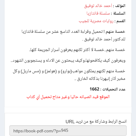
أحمد خالد توفيق
المؤلف :
سلسلة فانتازيا
السلسلة :
روايات مصرية للجيب
القسم :
خمسة منهم !
تحميل وقراءة العدد التاسع عشر من سلسلة فانتازيا
للدكتور أحمد خالد توفيق .
خمسة منهم..خمسة لا أكثر لكنهم يعرفون أسرار الجريمة كلها،
ويعرفون كيف يكافحونها،وكيف يبحثون عن الادله و يستجوبون الشهود..
خمسة منهم لكنهم يملكون مواهب(بوارو) و (هولمز) و (مس ماربل) وكل
مخبر أثار إنبهرنا بذكائه الخارق ..
عدد التحميلات :
1662
الموقع قيد الصيانه حاليا وغير متاح تحميل أي كتاب
انسخ الرابط وشاركة مع من تريد URL