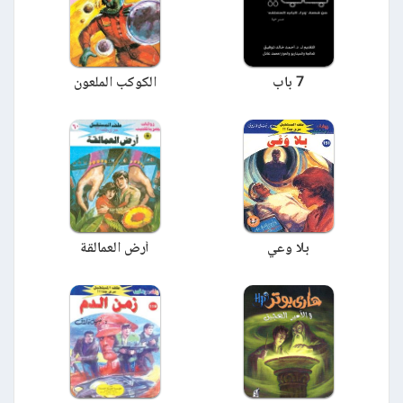
7 باب
الكوكب الملعون
بلا وعي
أرض العمالقة