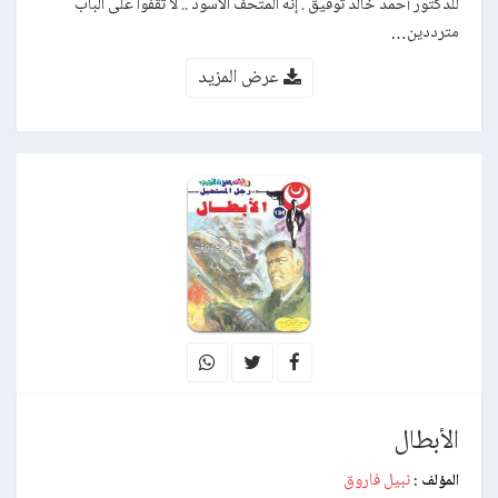
للدكتور أحمد خالد توفيق . إنه المُتحف الأسود .. لا تقفوا على الباب
مترددين…
عرض المزيد
الأبطال
نبيل فاروق
المؤلف :