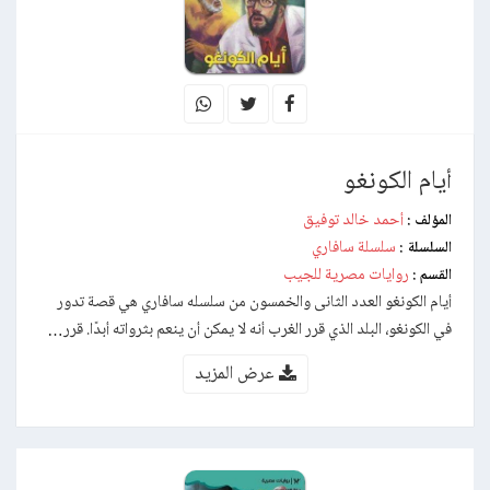
أيام الكونغو
أحمد خالد توفيق
المؤلف :
سلسلة سافاري
السلسلة :
روايات مصرية للجيب
القسم :
أيام الكونغو العدد الثانى والخمسون من سلسله سافاري هي قصة تدور
في الكونغو، البلد الذي قرر الغرب أنه لا يمكن أن ينعم بثرواته أبدًا. قرر…
عرض المزيد