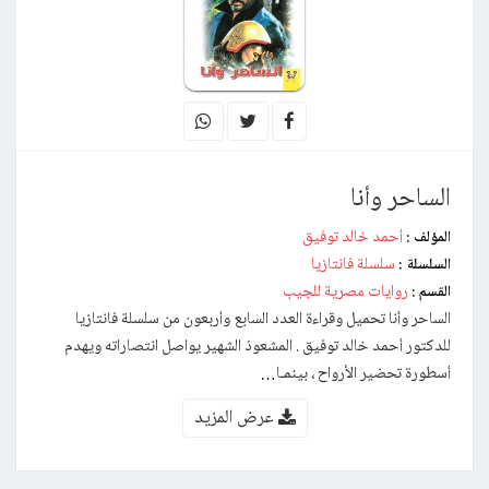
الساحر وأنا
أحمد خالد توفيق
المؤلف :
سلسلة فانتازيا
السلسلة :
روايات مصرية للجيب
القسم :
الساحر وأنا تحميل وقراءة العدد السابع وأربعون من سلسلة فانتازيا
للدكتور أحمد خالد توفيق . المشعوذ الشهير يواصل انتصاراته ويهدم
أسطورة تحضير الأرواح ، بينمـا…
عرض المزيد