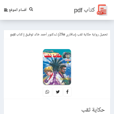
كتاب pdf
أقسام الموقع
تحميل رواية حكاية ثقب (سافارى #29) لـدكتور أحمد خالد توفيق | كتاب pdf
حكاية ثقب