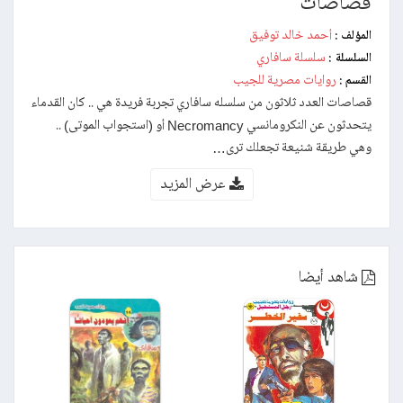
قصاصات
أحمد خالد توفيق
المؤلف :
سلسلة سافاري
السلسلة :
روايات مصرية للجيب
القسم :
قصاصات العدد ثلاثون من سلسله سافاري تجربة فريدة هي .. كان القدماء
يتحدثون عن النكرومانسي Necromancy أو (استجواب الموتى) ..
وهي طريقة شنيعة تجعلك ترى…
عرض المزيد
شاهد أيضا