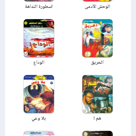
الوحش الآدمى
أسطورة النداهة
الحريق
الوداع
هم !
بلا وعي