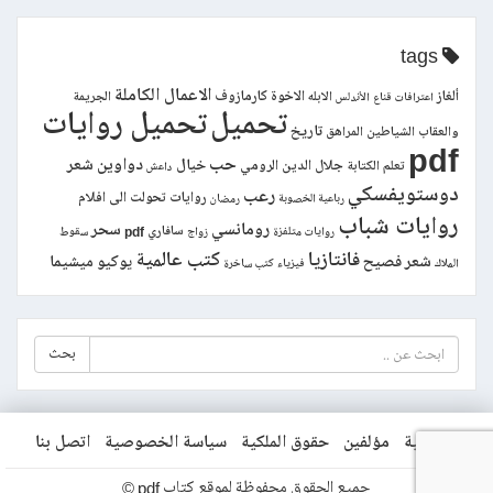
tags
الاعمال الكاملة
ألغاز
الاخوة كارمازوف
الابله
الجريمة
اعترافات قناع
الأندلس
تحميل
تحميل روايات
تاريخ
والعقاب
الشياطين
المراهق
pdf
حب
دواوين شعر
خيال
جلال الدين الرومي
تعلم الكتابة
داعش
دوستويفسكي
رعب
روايات تحولت الى افلام
رباعية الخصوبة
رمضان
روايات شباب
رومانسي
سحر
سافاري pdf
روايات متلفزة
زواج
سقوط
فانتازيا
كتب عالمية
شعر فصيح
يوكيو ميشيما
الملاك
فيزياء
كتب ساخرة
بحث
الرئيسية
مؤلفين
حقوق الملكية
سياسة الخصوصية
اتصل بنا
جميع الحقوق محفوظة لموقع كتاب pdf ©