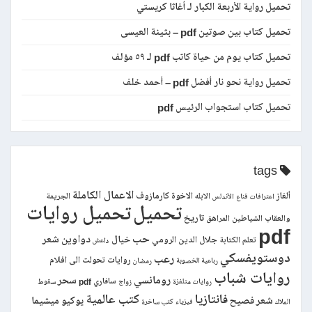
تحميل رواية الأربعة الكبار لـ أغاثا كريستي
تحميل كتاب بين صوتين pdf – بثينة العيسى
تحميل كتاب يوم من حياة كاتب pdf لـ ٥٩ مؤلف
تحميل رواية نحو نار أفضل pdf – أحمد خلف
تحميل كتاب استجواب الرئيس pdf
tags
الاعمال الكاملة
ألغاز
الاخوة كارمازوف
الابله
الجريمة
اعترافات قناع
الأندلس
تحميل
تحميل روايات
تاريخ
والعقاب
الشياطين
المراهق
pdf
حب
دواوين شعر
خيال
جلال الدين الرومي
تعلم الكتابة
داعش
دوستويفسكي
رعب
روايات تحولت الى افلام
رباعية الخصوبة
رمضان
روايات شباب
رومانسي
سحر
سافاري pdf
روايات متلفزة
زواج
سقوط
فانتازيا
كتب عالمية
شعر فصيح
يوكيو ميشيما
الملاك
فيزياء
كتب ساخرة