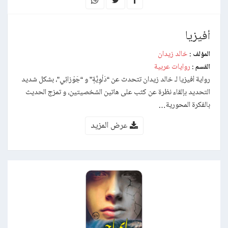
أفيزيا
خالد زيدان
المؤلف :
روايات عربية
القسم :
رواية أفيزيا لـ خالد زيدان تتحدث عن “دَلْوِيَّةٍ” و “جَوْزائِي”، بشكل شديد
التحديد بإلقاء نظرة عن كثب على هاتين الشخصيتين، و تمزج الحديث
بالفكرة المحورية…
عرض المزيد