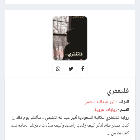
فلتغفري
أثير عبدالله النشمي
المؤلف :
روايات عربية
القسم :
رواية فلتغفري للكاتبة السعودية أثير عبدالله النشمي .. سألتكِ يوم ذاك إن
كنتِ مسترجلة، أذكر كيف رفعتِ رأسكِ، وكيف سدّدتِ نظرتكِ الحادة تلك
كقذيفة من…