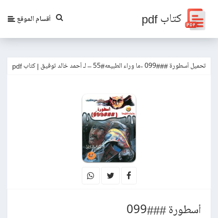
كتاب pdf
أقسام الموقع
تحميل أسطورة ###099 -ما وراء الطبيعه#55 – لـ أحمد خالد توفيق | كتاب pdf
أسطورة ###099