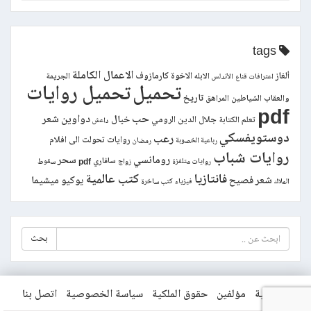
tags
الاعمال الكاملة
ألغاز
الاخوة كارمازوف
الابله
الجريمة
اعترافات قناع
الأندلس
تحميل
تحميل روايات
تاريخ
والعقاب
الشياطين
المراهق
pdf
حب
دواوين شعر
خيال
جلال الدين الرومي
تعلم الكتابة
داعش
دوستويفسكي
رعب
روايات تحولت الى افلام
رباعية الخصوبة
رمضان
روايات شباب
رومانسي
سحر
سافاري pdf
روايات متلفزة
زواج
سقوط
فانتازيا
كتب عالمية
شعر فصيح
يوكيو ميشيما
الملاك
فيزياء
كتب ساخرة
بحث
الرئيسية
مؤلفين
حقوق الملكية
سياسة الخصوصية
اتصل بنا