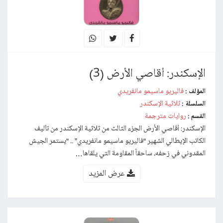
الإسكندر: أقاصي الأرض (3)
فاليريو ماسيمو مانفريدي
المؤلف :
ثلاثية الإسكندر
السلسلة :
روايات مترجمة
القسم :
الإسكندر: أقاصي الأرض الجزء الثالث من ثلاثية الإسكندر من تأليف
الكاتب الإيطالي الشهير “فاليريو ماسيمو مانفريدي” .. “يستمر الجيش
المقدوني في زحفه، ساحقاً المقاومة التي يلقاها…
عرض المزيد