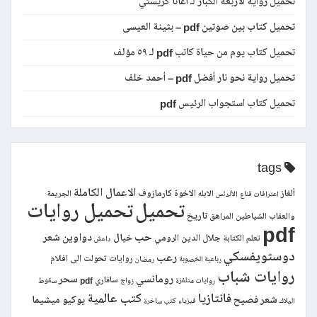
تحميل رواية الأربعة الكبار لـ أغاثا كريستي
تحميل كتاب بين صوتين pdf – بثينة العيسى
تحميل كتاب يوم من حياة كاتب pdf لـ ٥٩ مؤلف
تحميل رواية نحو نار أفضل pdf – أحمد خلف
تحميل كتاب استجواب الرئيس pdf
tags
الاعمال الكاملة
ألغاز
الاخوة كارمازوف
الابله
الجريمة
اعترافات قناع
الأندلس
تحميل
تحميل روايات
تاريخ
والعقاب
الشياطين
المراهق
pdf
حب
دواوين شعر
خيال
جلال الدين الرومي
تعلم الكتابة
داعش
دوستويفسكي
رعب
روايات تحولت الى افلام
رباعية الخصوبة
رمضان
روايات شباب
رومانسي
سحر
سافاري pdf
روايات متلفزة
زواج
سقوط
فانتازيا
كتب عالمية
شعر فصيح
يوكيو ميشيما
الملاك
فيزياء
كتب ساخرة