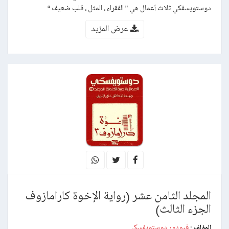
دوستويسفكي ثلاث أعمال هي ” الفقراء ، المثل ، قلب ضعيف “
عرض المزيد
المجلد الثامن عشر (رواية الإخوة كارامازوف
الجزء الثالث)
فيودور دوستويفسكي
المؤلف :