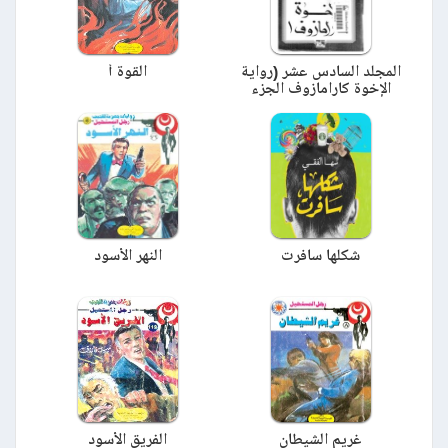
المجلد السادس عشر (رواية
القوة أ
الإخوة كارامازوف الجزء
الاول)
شكلها سافرت
النهر الأسود
غريم الشيطان
الفريق الأسود