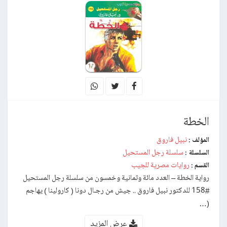
الخطة
نبيل فاروق
المؤلف :
سلسلة رجل المستحيل
السلسلة :
روايات مصرية للجيب
القسم :
رواية الخطة – العدد مائة وثمانية وخمسون من سلسلة رجل المستحيل
#158 للدكتور نبيل فاروق .. جيش من رجـال دونا ( كارولينا ) يهاجم
(…
عرض المزيد