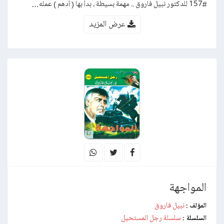
#157 للدكتور نبيل فاروق .. مهمة بسيطة ، بدأ بها ( أدهم ) عمله…
عرض المزيد
المواجهة
نبيل فاروق
المؤلف :
سلسلة رجل المستحيل
السلسلة :