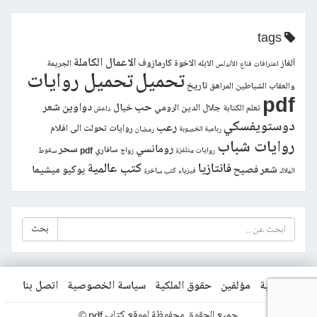
tags
الاعمال الكاملة
ألغاز
الاخوة كارمازوف
الابله
الجريمة
اعترافات قناع
الأندلس
تحميل
تحميل روايات
تاريخ
والعقاب
الشياطين
المراهق
pdf
حب
دواوين شعر
خيال
جلال الدين الرومي
تعلم الكتابة
داعش
دوستويفسكي
رعب
روايات تحولت الى افلام
رباعية الخصوبة
رمضان
روايات شباب
رومانسي
سحر
سافاري pdf
روايات متلفزة
زواج
سقوط
فانتازيا
كتب عالمية
شعر فصيح
يوكيو ميشيما
الملاك
فيزياء
كتب ساخرة
بحث
الرئيسية
مؤلفين
حقوق الملكية
سياسة الخصوصية
اتصل بنا
جميع الحقوق محفوظة لموقع كتاب pdf ©