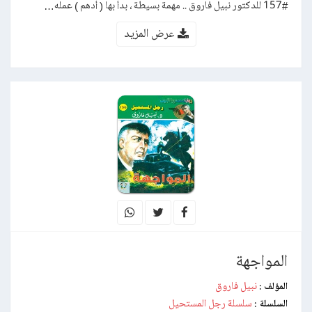
#157 للدكتور نبيل فاروق .. مهمة بسيطة ، بدأ بها ( أدهم ) عمله…
عرض المزيد
المواجهة
نبيل فاروق
المؤلف :
سلسلة رجل المستحيل
السلسلة :