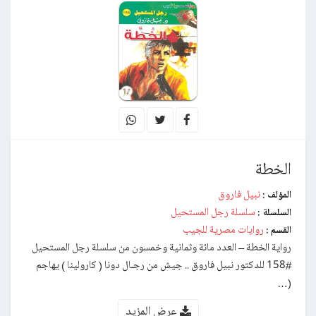
الخطة
نبيل فاروق
المؤلف :
سلسلة رجل المستحيل
السلسلة :
روايات مصرية للجيب
القسم :
رواية الخطة – العدد مائة وثمانية وخمسون من سلسلة رجل المستحيل
#158 للدكتور نبيل فاروق .. جيش من رجـال دونا ( كارولينا ) يهاجم
(…
عرض المزيد