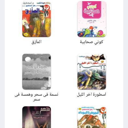
كوني صحابية
المأزق
أسطورة آخر الليل
نسمة فى سحر وهمسة فى
سمر