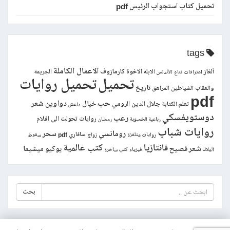
تحميل كتاب استجواب الرئيس pdf
tags
الاعمال الكاملة
ألغاز
الاخوة كارمازوف
الابله
الجريمة
اعترافات قناع
الأندلس
تحميل
تحميل روايات
تاريخ
والعقاب
الشياطين
المراهق
pdf
حب
دواوين شعر
خيال
جلال الدين الرومي
تعلم الكتابة
داعش
دوستويفسكي
رعب
روايات تحولت الى افلام
رباعية الخصوبة
رمضان
روايات شباب
رومانسي
سحر
سافاري pdf
روايات متلفزة
زواج
سقوط
فانتازيا
كتب عالمية
شعر فصيح
يوكيو ميشيما
الملاك
فيزياء
كتب ساخرة
بحث