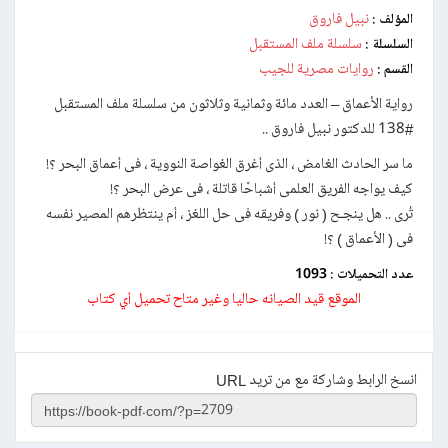
نبيل فاروق
المؤلف :
سلسلة ملف المستقبل
السلسلة :
روايات مصرية للجيب
القسم :
رواية الأعماق – العدد مائة وثمانية وثلاثون من سلسلة ملف المستقبل
#138 للدكتور نبيل فاروق ..
ما سر الحادث الغامض ، الذى أغرق الغواصة النووية ، فى أعماق البحر ؟!
كيف يواجه الفريق العلمى أشباحًا قاتلة ، فى عرض البحر ؟!
تُرى .. هل ينجـح ( نور ) وفريقه فى حل اللغز ، أم ينتظرهم المصير نفسه
فى ( الأعماق ) ؟!
عدد التحميلات :
1093
الموقع قيد الصيانه حاليا وغير متاح تحميل أي كتاب
انسخ الرابط وشاركة مع من تريد URL