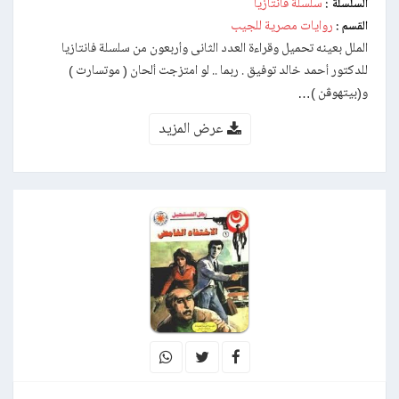
سلسلة فانتازيا
السلسلة :
روايات مصرية للجيب
القسم :
الملل بعينه تحميل وقراءة العدد الثانى وأربعون من سلسلة فانتازيا
للدكتور أحمد خالد توفيق . ربما .. لو امتزجت ألحان ( موتسارت )
و(بيتهوڤن )…
عرض المزيد