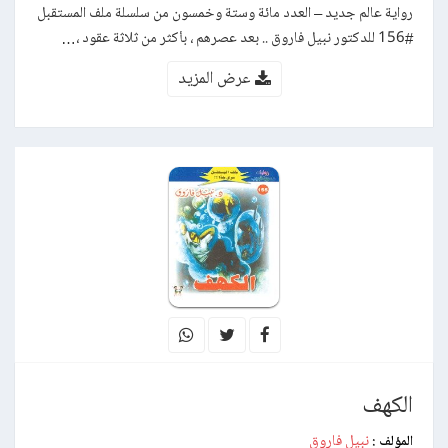
رواية عالم جديد – العدد مائة وستة وخمسون من سلسلة ملف المستقبل
#156 للدكتور نبيل فاروق .. بعد عصرهم ، بأكثر من ثلاثة عقود ،…
عرض المزيد
الكهف
نبيل فاروق
المؤلف :