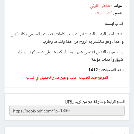
عائض القرني
المؤلف :
كتب اسلامية
القسم :
كتاب
ابتسم
الابتسامة , البشر , البشاشة , الطرب .. كلمات تعددت والمسمى يكاد يكون
واحداً , وهو ماتشعر به الروح من خفة ونشاط وطرب
, وتسمو به النفس فتنسى همها , وتسلو كدرها , في عصر كرب , وأيام
ضيق وأحداث مؤلمة .
عدد التحميلات :
1412
الموقع قيد الصيانه حاليا وغير متاح تحميل أي كتاب
انسخ الرابط وشاركة مع من تريد URL