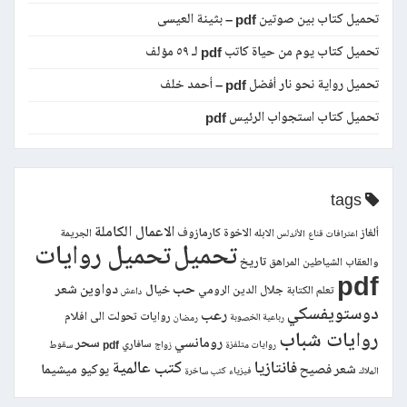
تحميل كتاب بين صوتين pdf – بثينة العيسى
تحميل كتاب يوم من حياة كاتب pdf لـ ٥٩ مؤلف
تحميل رواية نحو نار أفضل pdf – أحمد خلف
تحميل كتاب استجواب الرئيس pdf
tags
الاعمال الكاملة
ألغاز
الاخوة كارمازوف
الابله
الجريمة
اعترافات قناع
الأندلس
تحميل
تحميل روايات
تاريخ
والعقاب
الشياطين
المراهق
pdf
حب
دواوين شعر
خيال
جلال الدين الرومي
تعلم الكتابة
داعش
دوستويفسكي
رعب
روايات تحولت الى افلام
رباعية الخصوبة
رمضان
روايات شباب
رومانسي
سحر
سافاري pdf
روايات متلفزة
زواج
سقوط
فانتازيا
كتب عالمية
شعر فصيح
يوكيو ميشيما
الملاك
فيزياء
كتب ساخرة