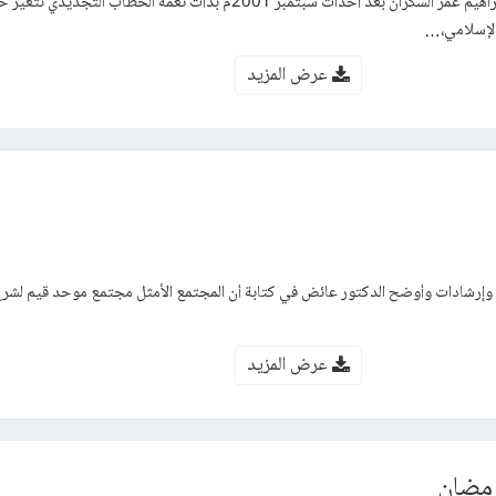
كتاب مآلات الخطاب المدني – إبراهيم عمر السكران بعد أحداث سبتمبر 2001م بدأت نغمة الخطاب 
الإسلامي،…
عرض المزيد
وإرشادات وأوضح الدكتور عائض في كتابة أن المجتمع الأمثل مجتمع موحد قيم لشرع 
عرض المزيد
مضان