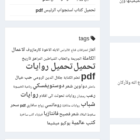
التجديدي تتغير حميميتها وإن
تحميل كتاب استجواب الرئيس pdf
tags
الاعمال
ألغاز
الاخوة كارمازوف
الابله
اعترافات قناع
الأندلس
الكاملة
تاريخ
الجريمة والعقاب
الشياطين
المراهق
تحميل
تحميل روايات
pdf
حب
خيال
جلال الدين الرومي
تعلم الكتابة
الله ولأركان
دوستويفسكي
دواوين شعر
داعش
رباعية الخصوبة
روايات
رعب
روايات تحولت الى افلام
رمضان
شباب
رومانسي
سحر
سافاري pdf
روايات متلفزة
زواج
فانتازيا
شعر فصيح
سقوط الملاك
فيزياء
كتب ساخرة
كتب عالمية
يوكيو ميشيما