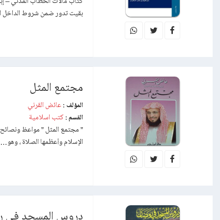
بقيت تدور ضمن شروط الداخل 
مجتمع المثل
عائض القرني
المؤلف :
كتب اسلامية
القسم :
” مجتمع المثل ” مواعظ ونصائح 
الإسلام وأعظمها الصلاة ، وهو…
دروس المسجد في ر