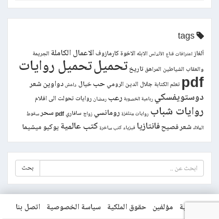
tags
الاعمال الكاملة
ألغاز
الاخوة كارمازوف
الابله
الجريمة
اعترافات قناع
الأندلس
تحميل
تحميل روايات
تاريخ
والعقاب
الشياطين
المراهق
pdf
حب
دواوين شعر
خيال
جلال الدين الرومي
تعلم الكتابة
داعش
دوستويفسكي
رعب
روايات تحولت الى افلام
رباعية الخصوبة
رمضان
روايات شباب
رومانسي
سحر
سافاري pdf
روايات متلفزة
زواج
سقوط
فانتازيا
كتب عالمية
شعر فصيح
يوكيو ميشيما
الملاك
فيزياء
كتب ساخرة
بحث
الرئيسية
مؤلفين
حقوق الملكية
سياسة الخصوصية
اتصل بنا