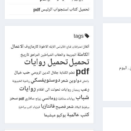
تحميل كتاب استجواب الرئيس pdf
tags
الاعمال
ألغاز
الاخوة كارمازوف
الابله
اعترافات قناع
الأندلس
الكاملة
تاريخ
الجريمة والعقاب
الشياطين
المراهق
تحميل
تحميل روايات
. اليوم
pdf
حب
خيال
جلال الدين الرومي
تعلم الكتابة
دوستويفسكي
دواوين شعر
داعش
رباعية الخصوبة
روايات
رعب
روايات تحولت الى افلام
رمضان
شباب
رومانسي
سحر
سافاري pdf
روايات متلفزة
زواج
فانتازيا
شعر فصيح
سقوط الملاك
فيزياء
كتب ساخرة
كتب عالمية
يوكيو ميشيما