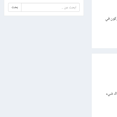
بحث
حركون في
ناك شيء