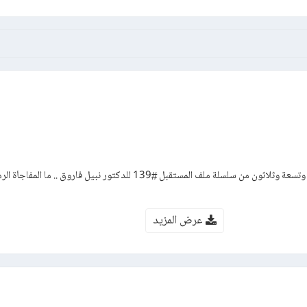
رواية حرب الأشباح – العدد مائة وتسعة وثلاثون من سلسلة ملف المستقبل #139 للدكتور نبيل فاروق .. 
عرض المزيد