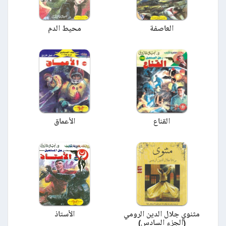
العاصفة
محيط الدم
القناع
الأعماق
مثنوي جلال الدين الرومي
الأستاذ
(الجزء السادس)