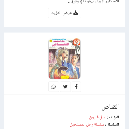
الأساطير الإريقية..هو ذا (بلوتو)…
عرض المزيد
القناص
نبيل فاروق
المؤلف :
سلسلة رجل المستحيل
السلسلة :