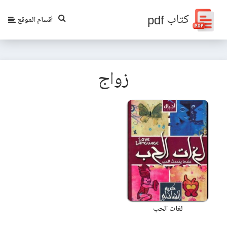
كتاب pdf
أقسام الموقع
زواج
لغات الحب