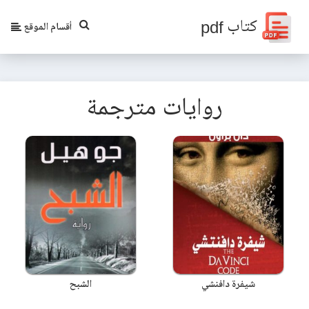
كتاب pdf
أقسام الموقع
روايات مترجمة
شيفرة دافنشي
الشبح